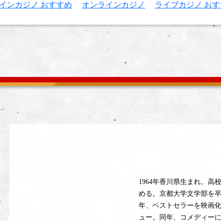
インカジノ おすすめ
オンラインカジノ
ライブカジノ お
1964年香川県生まれ。
める。京都大学文学部を卒
年、ベストセラーを映画
ュー。同年、コメディー