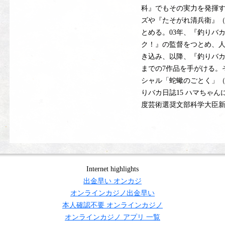
科』でもその実力を発揮
ズや『たそがれ清兵衛』（
とめる。03年、『釣りバカ
ク！』の監督をつとめ、
き込み、以降、『釣りバカ日
までの7作品を手がける。
シャル「蛇蠍のごとく」（
りバカ日誌15 ハマちゃんに
度芸術選奨文部科学大臣
Internet highlights
出金早い オンカジ
オンラインカジノ出金早い
本人確認不要 オンラインカジノ
オンラインカジノ アプリ 一覧