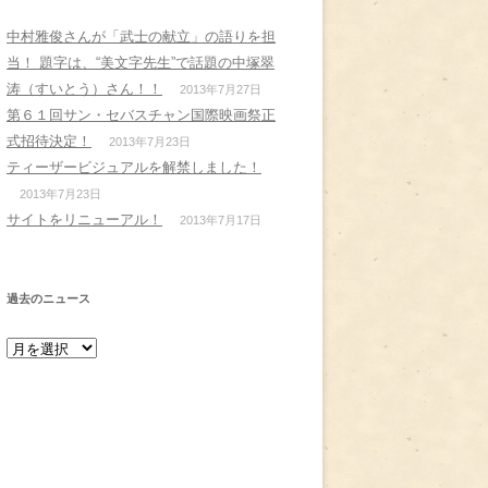
中村雅俊さんが「武士の献立」の語りを担
当！ 題字は、“美文字先生”で話題の中塚翠
涛（すいとう）さん！！
2013年7月27日
第６１回サン・セバスチャン国際映画祭正
式招待決定！
2013年7月23日
ティーザービジュアルを解禁しました！
2013年7月23日
サイトをリニューアル！
2013年7月17日
過去のニュース