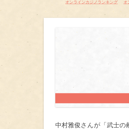
オンラインカジノランキング
オ
最新情報
武士の献立
中村雅俊さんが「武士の献