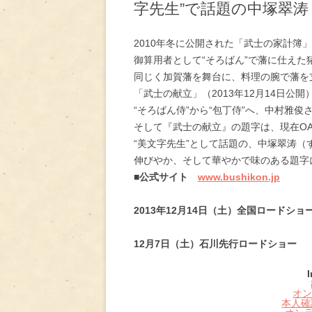
字先生”で話題の中塚翠
2010年冬に公開された「武士の家計簿
御算用者として“そろばん”で藩に仕えた
同じく加賀藩を舞台に、料理の腕で藩を支
「武士の献立」（2013年12月14日公開
“そろばん侍”から“包丁侍”へ、
中村雅俊
そして『武士の献立』の題字は、現在O
“美文字先生”として話題の、中塚翠涛（
伸びやか、そして華やかで味のある題字
■
公式サイト
www.bushikon.jp
2013
年
12
月
14
日（土）全国ロードシ
12
月
7
日（土）石川先行ロードショー
I
オ
本人確