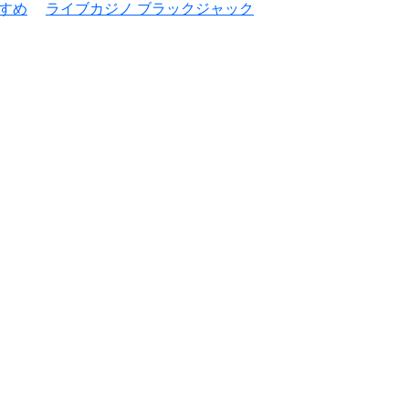
すすめ
ライブカジノ ブラックジャック