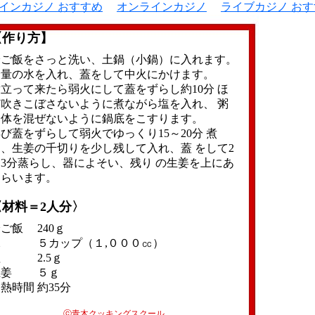
インカジノ おすすめ
オンラインカジノ
ライブカジノ お
【作り方】
冷ご飯をさっと洗い、土鍋（小鍋）に入れます。
分量の水を入れ、蓋をして中火にかけます。
立って来たら弱火にして蓋をずらし約10分 ほ
ど吹きこぼさないように煮ながら塩を入れ、 粥
全体を混ぜないように鍋底をこすります。
び蓋をずらして弱火でゆっくり15～20分 煮
て、生姜の千切りを少し残して入れ、蓋 をして2
～3分蒸らし、器によそい、残り の生姜を上にあ
しらいます。
〈材料＝2人分〉
ご飯 240ｇ
水 ５カップ（１,０００㏄）
塩 2.5ｇ
生姜 ５ｇ
熱時間 約35分
ⓒ青木クッキングスクール